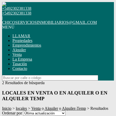
+5492302381338
+5492302381338
|
CHICOSERVICIOSINMOBILIARIOS@GMAIL.COM
MENÚ
LLAMAR
Propiedades
Emprendimientos
Alquiler
Venta
La Empresa
Tasación
Contacto
2 Resultados de búsqueda
LOCALES EN VENTA O EN ALQUILER O EN
ALQUILER TEMP
Inicio
>
locales
>
Venta
o
Alquiler
o
Alquiler-Temp
> Resultados
Ordenar por