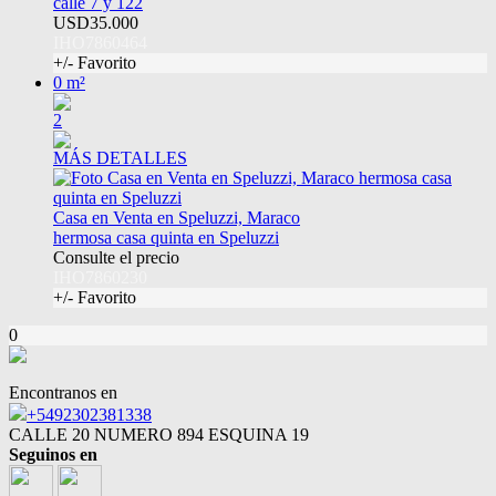
calle 7 y 122
USD35.000
IHO7860464
+/- Favorito
0 m²
2
MÁS DETALLES
Casa en Venta en Speluzzi, Maraco
hermosa casa quinta en Speluzzi
Consulte el precio
IHO7860230
+/- Favorito
0
Encontranos en
+5492302381338
CALLE 20 NUMERO 894 ESQUINA 19
Seguinos en