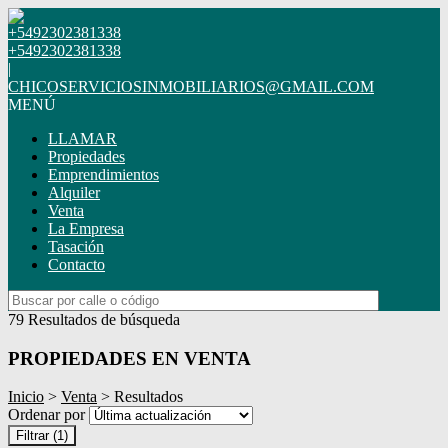
+5492302381338
+5492302381338
|
CHICOSERVICIOSINMOBILIARIOS@GMAIL.COM
MENÚ
LLAMAR
Propiedades
Emprendimientos
Alquiler
Venta
La Empresa
Tasación
Contacto
79 Resultados de búsqueda
PROPIEDADES EN VENTA
Inicio
>
Venta
> Resultados
Ordenar por
Filtrar
(1)