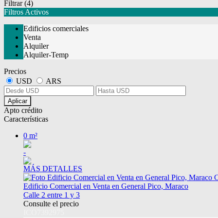
Filtrar
(4)
Filtros Activos
Edificios comerciales
Venta
Alquiler
Alquiler-Temp
Precios
USD
ARS
Aplicar
Apto crédito
Características
0 m²
-
MÁS DETALLES
Edificio Comercial en Venta en General Pico, Maraco
Calle 2 entre 1 y 3
Consulte el precio
ICO7392975