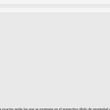
 exactas serán las que se expresen en el respectivo título de propieda