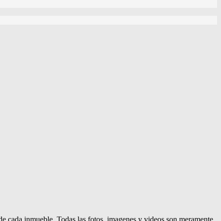
d de cada inmueble. Todas las fotos, imagenes y videos son meramente