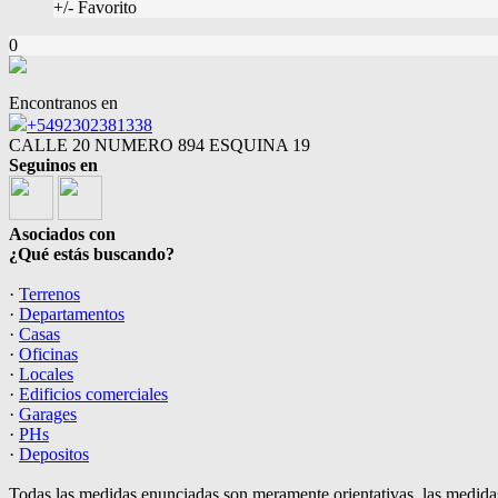
+/- Favorito
0
Encontranos en
+5492302381338
CALLE 20 NUMERO 894 ESQUINA 19
Seguinos en
Asociados con
¿Qué estás buscando?
·
Terrenos
·
Departamentos
·
Casas
·
Oficinas
·
Locales
·
Edificios comerciales
·
Garages
·
PHs
·
Depositos
Todas las medidas enunciadas son meramente orientativas, las medidas