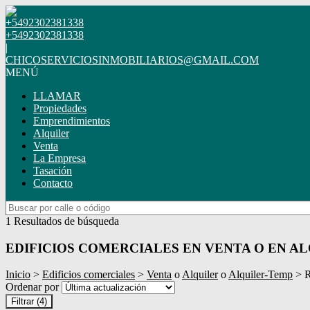
+5492302381338
+5492302381338
|
CHICOSERVICIOSINMOBILIARIOS@GMAIL.COM
MENÚ
LLAMAR
Propiedades
Emprendimientos
Alquiler
Venta
La Empresa
Tasación
Contacto
1 Resultados de búsqueda
EDIFICIOS COMERCIALES EN VENTA O EN A
Inicio
>
Edificios comerciales
>
Venta
o
Alquiler
o
Alquiler-Temp
> R
Ordenar por
Filtrar
(4)